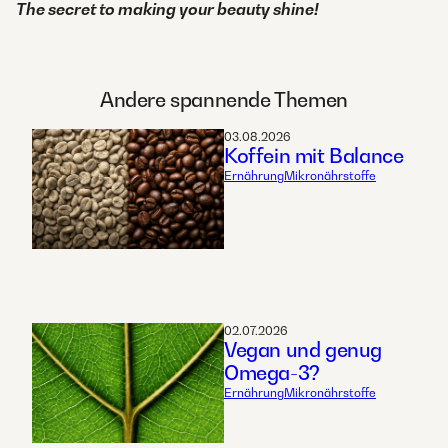
The secret to making your beauty shine!​
Andere spannende Themen
03.08.2026
Koffein mit Balance
Ernährung
Mikronährstoffe
02.07.2026
Vegan und genug
Omega-3?
Ernährung
Mikronährstoffe