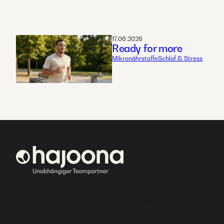
17.06.2026
Ready for more
Mikronährstoffe
Schlaf & Stress
KRÄUTERLADEN.COM
UG & CO. KG
Bei hajoona kannst du dein
Natalie Jachmann
eigenes, erfolgreiches
Schlossallee 54a
Geschäft aufbauen und eine
24960 Glücksburg
einzigartige Ausbildung
(Ostsee)