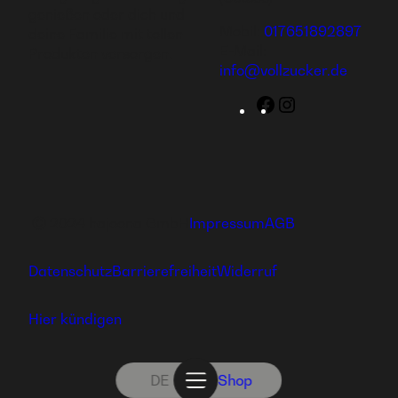
genießen oder dich und
Mobil:
017651892897
deine Familie mit tollen
E-Mail:
Produkten versorgen.
info@vollzucker.de
Facebook
Instagram
Ⓒ 2024 hajoona GmbH
Impressum
AGB
Datenschutz
Barrierefreiheit
Widerruf
Hier kündigen
DE
Shop