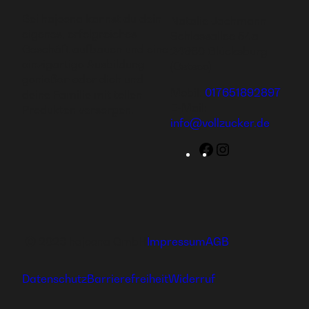
Bei hajoona kannst du dein
Natalie Jachmann
eigenes, erfolgreiches
Schlossallee 54a
Geschäft aufbauen und eine
24960 Glücksburg
einzigartige Ausbildung
(Ostsee)
genießen oder dich und
Mobil:
017651892897
deine Familie mit tollen
E-Mail:
Produkten versorgen.
info@vollzucker.de
Facebook
Instagram
Ⓒ 2026 hajoona GmbH
Impressum
AGB
Datenschutz
Barrierefreiheit
Widerruf