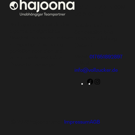
KRÄUTERLADEN.COM
UG & CO. KG
Bei hajoona kannst du dein
Natalie Jachmann
eigenes, erfolgreiches
Schlossallee 54a
Geschäft aufbauen und eine
24960 Glücksburg
einzigartige Ausbildung
(Ostsee)
genießen oder dich und
Mobil:
017651892897
deine Familie mit tollen
E-Mail:
Produkten versorgen.
info@vollzucker.de
Facebook
Instagram
Ⓒ 2026 hajoona GmbH
Impressum
AGB