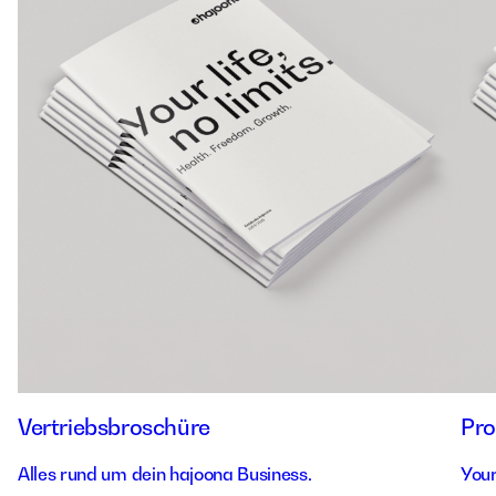
Vertriebsbroschüre
Pro
Alles rund um dein hajoona Business.
Your